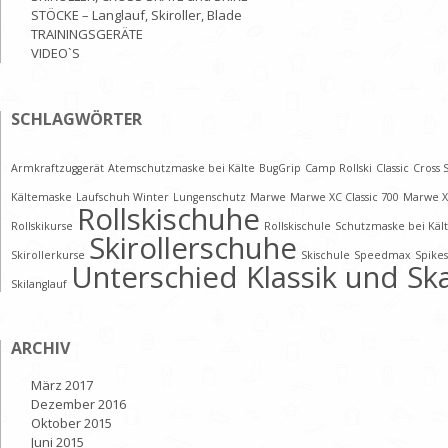
STÖCKE – Langlauf, Skiroller, Blade
TRAININGSGERÄTE
VIDEO`S
SCHLAGWÖRTER
Armkraftzuggerät
Atemschutzmaske bei Kälte
BugGrip
Camp Rollski
Classic
Cross 
Kältemaske
Laufschuh Winter
Lungenschutz
Marwe
Marwe XC Classic 700
Marwe X
Rollskischuhe
Rollskikurse
Rollskischule
Schutzmaske bei Käl
Skirollerschuhe
Skirollerkurse
Skischule
Speedmax
Spikes
Unterschied Klassik und Sk
Skilanglauf
ARCHIV
März 2017
Dezember 2016
Oktober 2015
Juni 2015