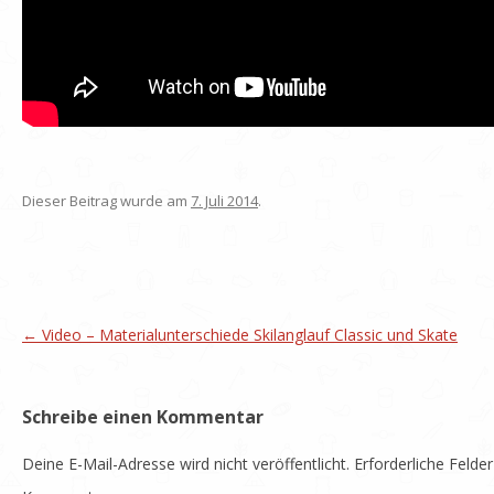
Dieser Beitrag wurde am
7. Juli 2014
.
Artikel-Navigation
←
Video – Materialunterschiede Skilanglauf Classic und Skate
Schreibe einen Kommentar
Deine E-Mail-Adresse wird nicht veröffentlicht.
Erforderliche Felder