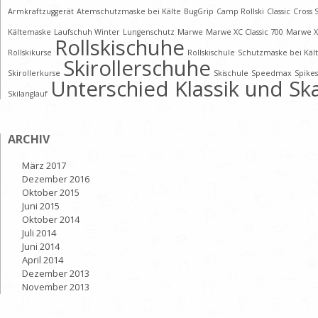
Armkraftzuggerät
Atemschutzmaske bei Kälte
BugGrip
Camp Rollski
Classic
Cross 
Kältemaske
Laufschuh Winter
Lungenschutz
Marwe
Marwe XC Classic 700
Marwe X
Rollskischuhe
Rollskikurse
Rollskischule
Schutzmaske bei Käl
Skirollerschuhe
Skirollerkurse
Skischule
Speedmax
Spikes
Unterschied Klassik und Sk
Skilanglauf
ARCHIV
März 2017
Dezember 2016
Oktober 2015
Juni 2015
Oktober 2014
Juli 2014
Juni 2014
April 2014
Dezember 2013
November 2013