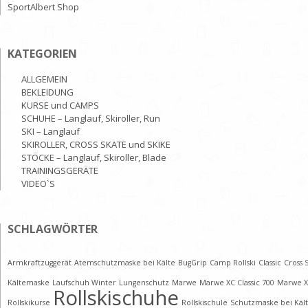
SportAlbert Shop
KATEGORIEN
ALLGEMEIN
BEKLEIDUNG
KURSE und CAMPS
SCHUHE – Langlauf, Skiroller, Run
SKI – Langlauf
SKIROLLER, CROSS SKATE und SKIKE
STÖCKE – Langlauf, Skiroller, Blade
TRAININGSGERÄTE
VIDEO`S
SCHLAGWÖRTER
Armkraftzuggerät
Atemschutzmaske bei Kälte
BugGrip
Camp Rollski
Classic
Cross 
Kältemaske
Laufschuh Winter
Lungenschutz
Marwe
Marwe XC Classic 700
Marwe X
Rollskischuhe
Rollskikurse
Rollskischule
Schutzmaske bei Käl